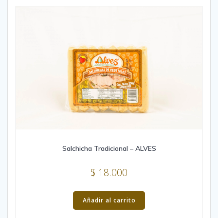
The
options
may
be
chosen
on
the
product
page
Salchicha Tradicional – ALVES
$
18.000
Añadir al carrito