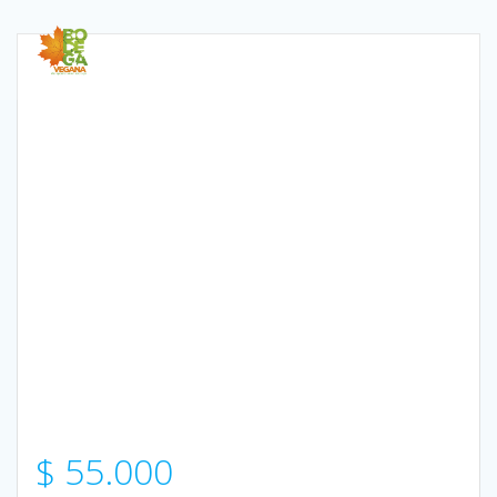
Saltar
al
contenido
$
55.000