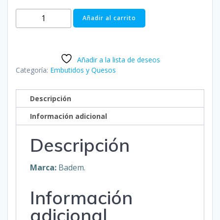
Queso
Añadir al carrito
tipo
Mozarella
-
Añadir a la lista de deseos
BADEM
Categoría:
Embutidos y Quesos
cantidad
Descripción
Información adicional
Descripción
Marca:
Badem.
Información
adicional