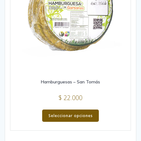
Hamburguesas – San Tomás
$
22.000
This
product
Seleccionar opciones
has
multiple
variants.