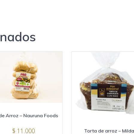
onados
de Arroz – Nauruna Foods
$
11.000
Torta de arroz – Mild