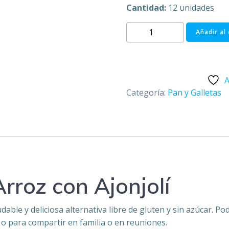
Cantidad:
12 unidades
Palitroques
Añadir al 
de
Arroz
con
Ajonjolí
A
x
Categoría:
Pan y Galletas
12
und
-
NARUNA
FOODS
cantidad
Arroz con Ajonjolí
udable y deliciosa alternativa libre de gluten y sin azúcar. P
r, o para compartir en familia o en reuniones.