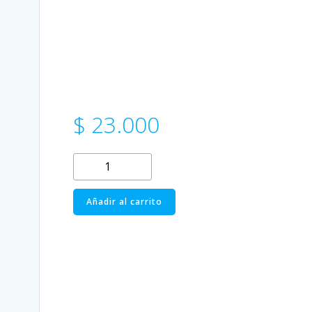
$
23.000
Multicereal
Libre
de
Añadir al carrito
Gluten
-
Be
Happy
cantidad