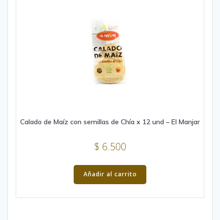
be
chosen
on
the
product
page
Calado de Maíz con semillas de Chía x 12 und – El Manjar
$
6.500
Añadir al carrito