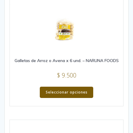
on
the
product
page
Galletas de Arroz o Avena x 6 und. – NARUNA FOODS
$
9.500
This
product
Seleccionar opciones
has
multiple
variants.
The
options
may