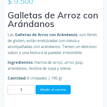
$
9.500
Galletas de Arroz con
Arándanos
Las
Galletas de Arroz con
Arándanos
, son libres
de gluten, están endulzadas con stevia y
acompañadas con arándanos. Tienen un delicioso
sabor y una textura al paladar irresistible.
Ingredientes:
Harina de arroz, arroz pop,
arándanos, lecitina de soya y stevia
Cantidad:
6 Unidades | 190 gr
Galletas
Añadir al carrito
de
Arroz
con