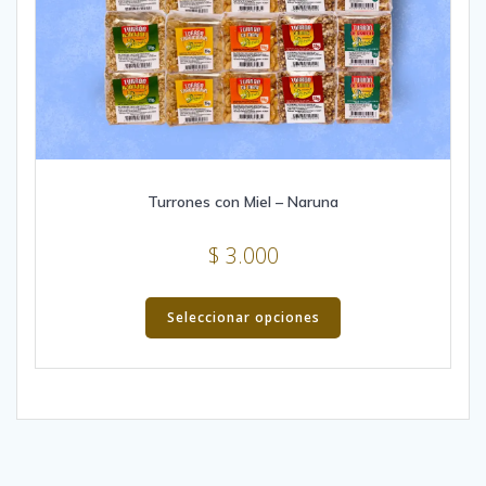
Turrones con Miel – Naruna
$
3.000
This
product
Seleccionar opciones
has
multiple
variants.
The
options
may
be