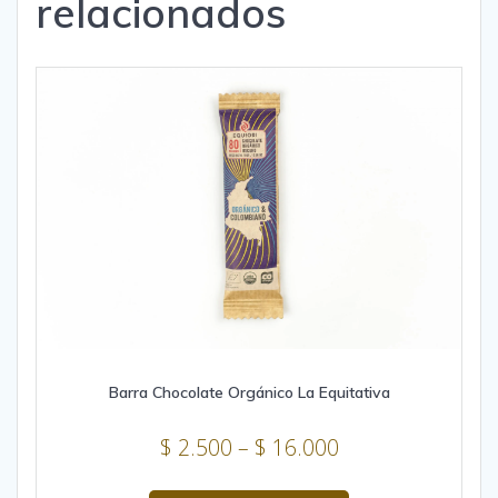
relacionados
Barra Chocolate Orgánico La Equitativa
Price
$
2.500
–
$
16.000
range:
This